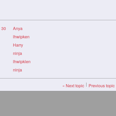
n 30
Anya
lhwipken
Harry
ninja
lhwipklen
ninja
« Next topic
Previous topic