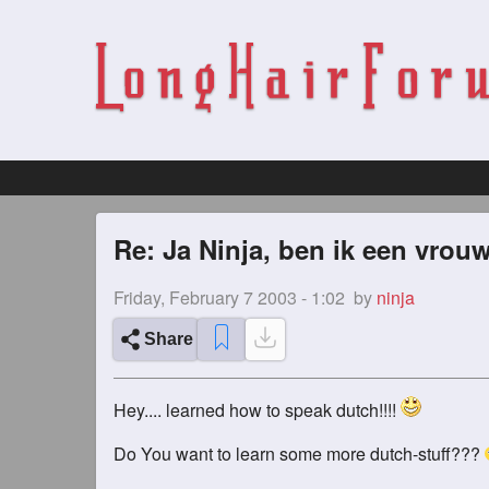
Re: Ja Ninja, ben ik een vrou
Friday, February 7 2003 - 1:02
by
ninja
Share
Hey.... learned how to speak dutch!!!!
Do You want to learn some more dutch-stuff???